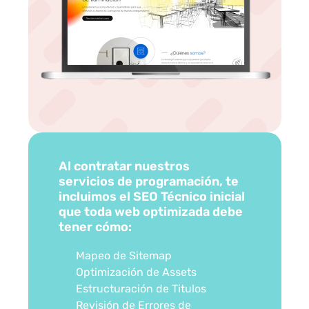
Al contratar nuestros 
servicios de programación, te 
incluimos el SEO Técnico inicial 
que toda web optimizada debe 
tener cómo:
Mapeo de Sitemap
Optimización de Assets
Estructuración de Titulos
Revisión de Errores de 