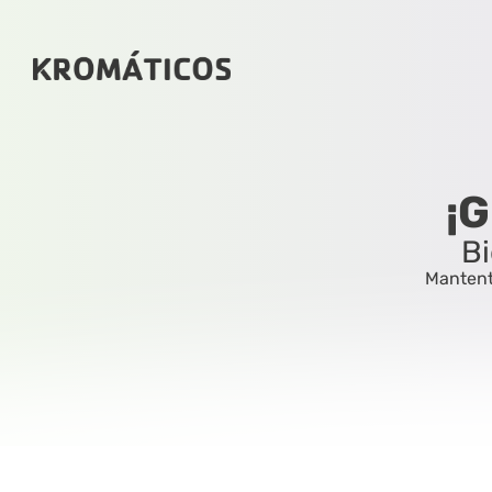
¡G
Bi
Mantente