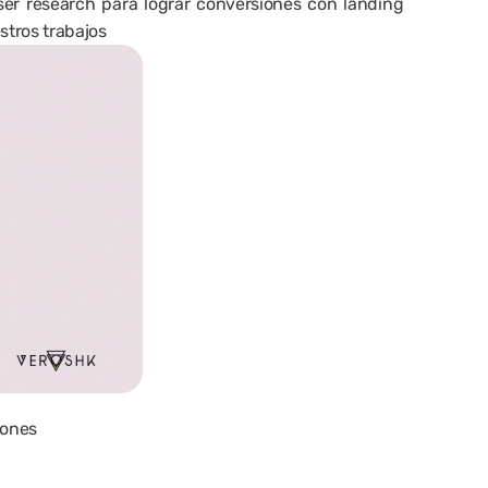
ser research para lograr conversiones con landing 
stros trabajos
iones